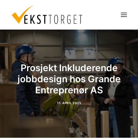
Om oss
Aktuelt
Prosjekt Inkluderende
Våre tjenester
jobbdesign hos Grande
Service og produkter
Entreprenør AS
Ansatte
Evalueringer
11. APRIL 2025
Kontakt