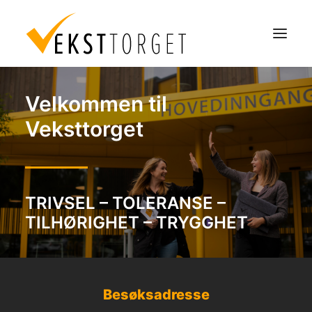
Velkommen til
Om oss
Veksttorget
Aktuelt
Våre tjenester
Service og produkter
TRIVSEL – TOLERANSE –
Ansatte
TILHØRIGHET – TRYGGHET
Evalueringer
Kontakt
Besøksadresse