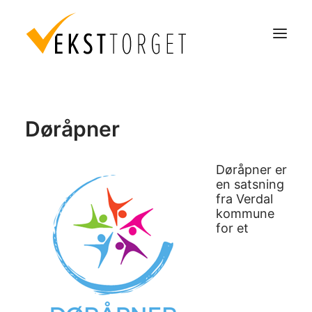
Om oss
Døråpner
Aktuelt
Våre tjenester
Døråpner er
Service og produkter
en satsning
fra Verdal
Ansatte
kommune
Evalueringer
for et
Kontakt